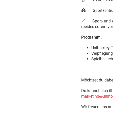
🏟️ Sportzentru
🏑 Sport- und We
(beides sofern vo
P
rogramm:
Unihockey-T
Verpflegung
Spielbesuch
Möchtest du dabe
Du kannst dich ü
marketing@unihoc
Wir freuen uns au