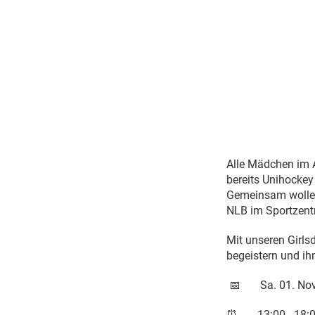
Alle Mädchen im A
bereits Unihockey
Gemeinsam wollen 
NLB im Sportzent
Mit unseren Girl
begeistern und ih
Sa. 01. N
📅
⏰ 13:00 - 18:0