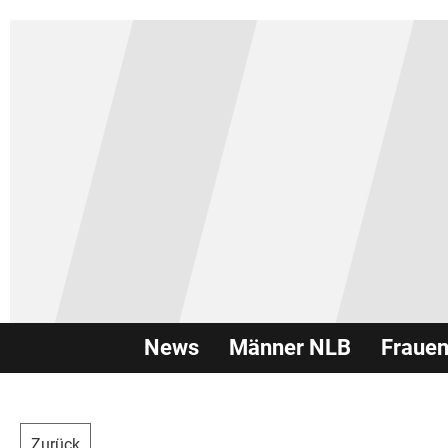
News
Männer NLB
Fraue
Zurück