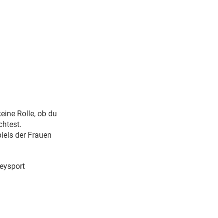
eine Rolle, ob du
chtest.
iels der Frauen
eysport