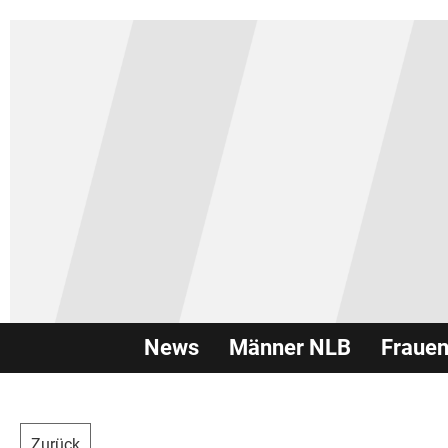
News
Männer NLB
Fraue
Zurück