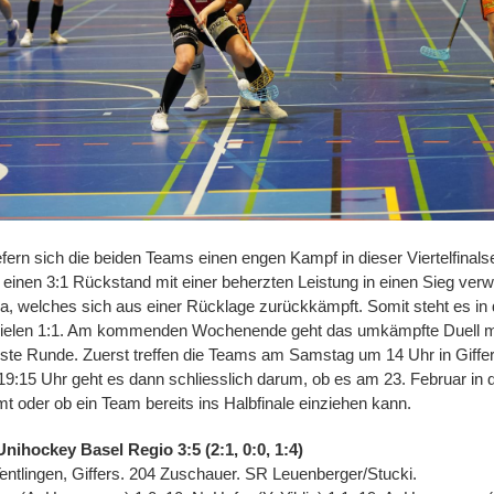
efern sich die beiden Teams einen engen Kampf in dieser Viertelfinal
inen 3:1 Rückstand mit einer beherzten Leistung in einen Sieg verw
, welches sich aus einer Rücklage zurückkämpft. Somit steht es in 
pielen 1:1. Am kommenden Wochenende geht das umkämpfte Duell mit
chste Runde. Zuerst treffen die Teams am Samstag um 14 Uhr in Giffe
:15 Uhr geht es dann schliesslich darum, ob es am 23. Februar in
t oder ob ein Team bereits ins Halbfinale einziehen kann.
Unihockey Basel Regio 3:5 (2:1, 0:0, 1:4)
Tentlingen, Giffers. 204 Zuschauer. SR Leuenberger/Stucki.