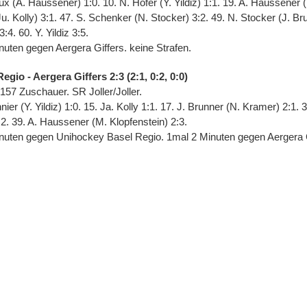
ux (A. Haussener) 1:0. 10. N. Hofer (Y. Yildiz) 1:1. 19. A. Haussener 
Ju. Kolly) 3:1. 47. S. Schenker (N. Stocker) 3:2. 49. N. Stocker (J. Br
4. 60. Y. Yildiz 3:5.
uten gegen Aergera Giffers. keine Strafen.
gio - Aergera Giffers 2:3 (2:1, 0:2, 0:0)
 157 Zuschauer. SR Joller/Joller.
ier (Y. Yildiz) 1:0. 15. Ja. Kolly 1:1. 17. J. Brunner (N. Kramer) 2:1.
:2. 39. A. Haussener (M. Klopfenstein) 2:3.
uten gegen Unihockey Basel Regio. 1mal 2 Minuten gegen Aergera G