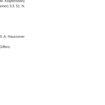
(M. Klopfenstein)
unner) 3:3. 51. N.
 30. A. Haussener
iffers.