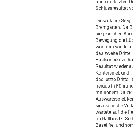
auch im letzten Dr
Schlussresultat v
Dieser klare Sieg
Bremgarten. Da B
siegessicher. Auch
Bewegung die Lück
war man wieder er
das zweite Drittel
Baslerinnen zu ho
Resultat wieder a
Konterspiel, und 
das letzte Drittel
heraus in Führung
mit hohem Druck a
Auswärtsspiel, ko
sich so in die Ver
wartete auf die Fe
im Ballbesitz. So
Basel fiel und som