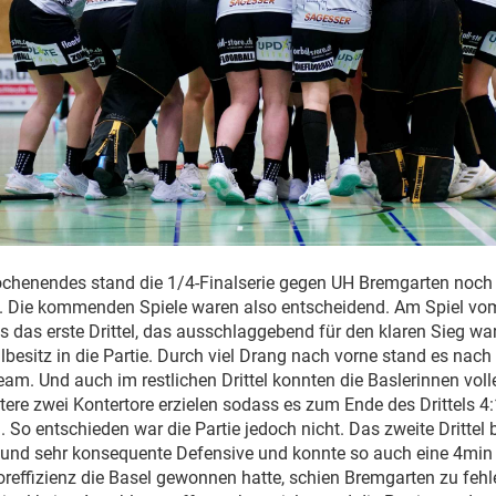
chenendes stand die 1/4-Finalserie gegen UH Bremgarten noch
1. Die kommenden Spiele waren also entscheidend. Am Spiel v
s das erste Drittel, das ausschlaggebend für den klaren Sieg war
lbesitz in die Partie. Durch viel Drang nach vorne stand es nach 
eam. Und auch im restlichen Drittel konnten die Baslerinnen voll
ere zwei Kontertore erzielen sodass es zum Ende des Drittels 4:1
 So entschieden war die Partie jedoch nicht. Das zweite Drittel b
e und sehr konsequente Defensive und konnte so auch eine 4min 
oreffizienz die Basel gewonnen hatte, schien Bremgarten zu fehl