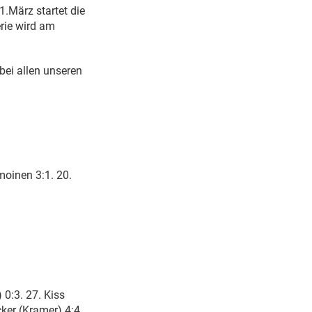
1.März startet die
erie wird am
bei allen unseren
amoinen 3:1. 20.
 0:3. 27. Kiss
cker (Kramer) 4:4.