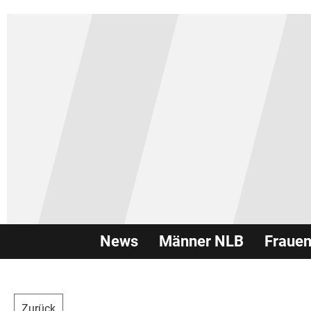
News
Männer NLB
Fraue
Zurück