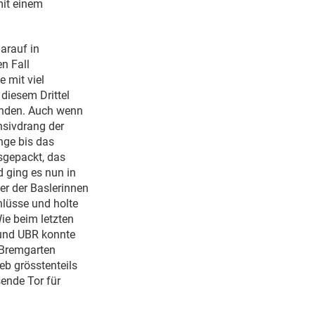
mit einem
arauf in
n Fall
e mit viel
diesem Drittel
eenden. Auch wenn
ensivdrang der
nge bis das
sgepackt, das
d ging es nun in
er der Baslerinnen
hlüsse und holte
ie beim letzten
 und UBR konnte
, Bremgarten
eb grösstenteils
ende Tor für