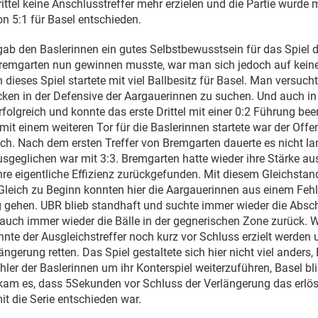
ittel keine Anschlusstreffer mehr erzielen und die Partie wurde 
on 5:1 für Basel entschieden.
 gab den Baslerinnen ein gutes Selbstbewusstsein für das Spiel d
remgarten nun gewinnen musste, war man sich jedoch auf keine
 dieses Spiel startete mit viel Ballbesitz für Basel. Man versucht
en in der Defensive der Aargauerinnen zu suchen. Und auch in 
folgreich und konnte das erste Drittel mit einer 0:2 Führung b
 mit einem weiteren Tor für die Baslerinnen startete war der Off
ch. Nach dem ersten Treffer von Bremgarten dauerte es nicht la
usgeglichen war mit 3:3. Bremgarten hatte wieder ihre Stärke au
ihre eigentliche Effizienz zurückgefunden. Mit diesem Gleichstan
. Gleich zu Beginn konnten hier die Aargauerinnen aus einem Fehl
 gehen. UBR blieb standhaft und suchte immer wieder die Absc
uch immer wieder die Bälle in der gegnerischen Zone zurück. W
nnte der Ausgleichstreffer noch kurz vor Schluss erzielt werden
längerung retten. Das Spiel gestaltete sich hier nicht viel anders
hler der Baslerinnen um ihr Konterspiel weiterzuführen, Basel bli
 kam es, dass 5Sekunden vor Schluss der Verlängerung das erlös
it die Serie entschieden war.