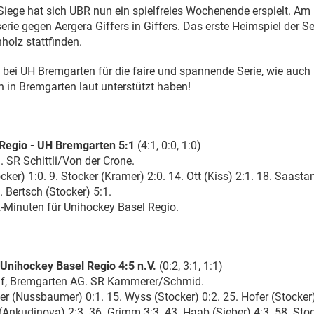
Siege hat sich UBR nun ein spielfreies Wochenende erspielt. Am 
erie gegen Aergera Giffers in Giffers. Das erste Heimspiel der S
holz stattfinden.
bei UH Bremgarten für die faire und spannende Serie, wie auch 
h in Bremgarten laut unterstützt haben!
Regio - UH Bremgarten 5:1
(4:1, 0:0, 1:0)
. SR Schittli/Von der Crone.
cker) 1:0. 9. Stocker (Kramer) 2:0. 14. Ott (Kiss) 2:1. 18. Saast
. Bertsch (Stocker) 5:1.
-Minuten für Unihockey Basel Regio.
Unihockey Basel Regio 4:5 n.V.
(0:2, 3:1, 1:1)
auf, Bremgarten AG. SR Kammerer/Schmid.
er (Nussbaumer) 0:1. 15. Wyss (Stocker) 0:2. 25. Hofer (Stocker)
t (Ankudinova) 2:3. 36. Grimm 3:3. 43. Haab (Sieber) 4:3. 58. Sto