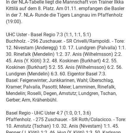
In der NLA-Tabelle liegt die Mannschaft von Trainer Ilkka
Kittilä auf dem 8. Platz. Am 01.11. empfangen die Basler
in der 7. NLA- Runde die Tigers Langnau im Pfaffenholz
(19:00).
UHC Uster - Basel Regio 7:3 (1:1, 1:1, 5:1)
Buchholz. - 296 Zuschauer. - SR Crivelli/Rampoldi. - Tore:
12. Nivestam (Anderegg) 1:0. 17. Lundgren (Palvaila) 1:1.
30. Rinefalk (Mendelin) 1:2. 37. Anis (Wilhelmsson) 2:2.
45. Anis (Y. Klöti) 3:2. 48. Koskinen (Burkhart) 4:2. 55.
Koskinen (Burkhart) 5:2. 55. Anis (Wilhelmsson) 6:2. 56.
Lundgren (Mendelin) 6:3. 60. Eigentor Basel 7:3.
Basel: Feigenwinter; Junkkarinen, Wahl; Überschlag,
Kramer; Palvaila, Pasotti; Meier; Lamminen, Rinefalk,
Mendelin; Roselli, Degen, Amstutz; Lundgren, Tschan,
Gerber; Arm, Krähenbühl.
Basel Regio - UHC Uster 4:7 (1:0, 0:1, 3:6)
Pfaffenholz. - 275 Zuschauer. - SR Roth/Colacicco. - Tore:
10. Amstutz (Tschan) 1:0. 32. Anis (Nivestam) 1:1. 45.
Renner (J. Klöti) 1:2. 46. Hug (Y. Klöti) 1:3. 50. Karlsson