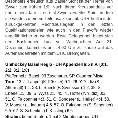
Besonders erfreulich aus Basler Sicht ist der Treffer von
Zwyer zum frühen 1:0. Nach ihrem Kreuzbandriss vor
über einem Jahr ist es erst Zwyers zweites Spiel, in dem
sie wieder zu einem Teileinsatz kommt. UBR hofft mit der
zurückgekehrten Rechtsauslegerin in den letzten
Qualifikationsspielen wie auch in den Playoffs wieder
torgefährlicher zu werden. Erste Gelegenheit bietet sich
den Baslerinnen kurz vor Weihnachten. Am 21.
Dezember kommt es um 14:00 Uhr zu Hause auf das
Aufeinandertreffen mit dem UHC Bremgarten.
Unihockey Basel Regio - UH Appenzell 6:5 n.V. (0:1,
2:2, 3:2, 1:0)
Pfaffenholz, Basel. 93 Zuschauer. SR Goudron/Misteli.
Tore:
13. J. Lauper (K. Fässler) 0:1. 26. Y. Yildiz (S.
Altermatt) 1:1. 38. L. Speck (F. Svensson) 1:2. 38. S.
Eberle 1:3. 39. S. Wyss 2:3. 45. N. Hofer (Y. Yildiz) 3:3.
51. O. Falconnier 4:3. 51. C. Sonderer (L. Heller) 4:4. 53.
V. Manser (L. Inauen) 4:5. 57. O. Falconnier (S. Schenker)
5:5. 62. S. Schenker (T. Kissling) 6:5.
Strafen:
keine Strafen. 1mal 2 Minuten gegen UH