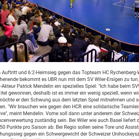
 Auftritt und 6:2-Heimsieg gegen das Topteam HC Rychenberg-W
enende bekommt es UBR nun mit dem SV Wiler-Ersigen zu tun.
-Akteur Patrick Mendelin ein spezielles Spiel: "Ich habe beim SV
itel gewonnen, deshalb ist es immer ein wenig speziell, wenn wir
 möchte er den Schwung aus dem letzten Spiel mitnehmen und s
len. "Wir brauchen wie gegen den HCR eine solidarische Teamle
e", meint Mendelin. Vorne soll dann unter anderem der Schweize
ncenverwertung zuständig sein. Bei Wiler wie auch Basel liefert d
50 Punkte pro Saison ab. Bei Regio sollen seine Tore und Assis
chungssieg gegen ein Schwergewicht der Schweizer Unihockeys