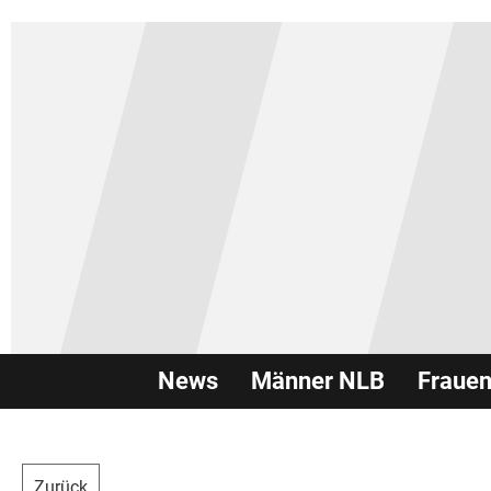
News
Männer NLB
Fraue
Zurück