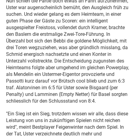
Nun schien die Partie doch etwas an Fahrt aufzunehmen,
Uster war augenscheinlich bemüht, den Ausgleich früh zu
suchen. Und wieder gelang es dem Heimteam, in einer
guten Phase der Gäste zu Scoren: ein intelligent
ausgespielter Freistoss, vollendet durch Kramer, brachte
den Baslern die erstmalige Zwei-Tore-Führung. In
Überzahl bot sich den Bebbi die goldene Möglichkeit, mit
drei Toren wegzuziehen, was aber gründlich misslang, da
Schmid energisch nachsetzte und einen Konter in
Unterzahl vollstreckte. Die Entscheidung zugunsten des
Heimteams folgte aber umgehend im gleichen Powerplay,
als Mendelin ein Ustermer-Eigentor provozierte und
Passotti kurz darauf vor Brütsch cool blieb und zum 6:3
traf. Alatorvinen im 6:5 für Uster sowie Bisgaard (per
Penalty) und Lamminen (Empty Netter) für Basel sorgten
schliesslich für den Schlussstand von 8:4.
"Ein Sieg ist ein Sieg, trotzdem wissen wir alle, dass diese
Leistung von uns in zukünftigen Spielen nicht reichen
wird", meint Bestplayer Feigenwinter nach dem Spiel. In
der Tat, Uster verzeichnete deutlich mehr und