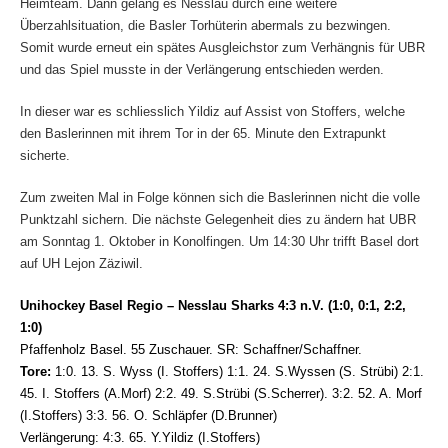
Heimteam. Dann gelang es Nesslau durch eine weitere
Überzahlsituation, die Basler Torhüterin abermals zu bezwingen.
Somit wurde erneut ein spätes Ausgleichstor zum Verhängnis für UBR
und das Spiel musste in der Verlängerung entschieden werden.
In dieser war es schliesslich Yildiz auf Assist von Stoffers, welche
den Baslerinnen mit ihrem Tor in der 65. Minute den Extrapunkt
sicherte.
Zum zweiten Mal in Folge können sich die Baslerinnen nicht die volle
Punktzahl sichern. Die nächste Gelegenheit dies zu ändern hat UBR
am Sonntag 1. Oktober in Konolfingen. Um 14:30 Uhr trifft Basel dort
auf UH Lejon Zäziwil.
Unihockey Basel Regio – Nesslau Sharks 4:3 n.V. (1:0, 0:1, 2:2,
1:0)
Pfaffenholz Basel. 55 Zuschauer. SR: Schaffner/Schaffner.
Tore:
1:0. 13. S. Wyss (I. Stoffers) 1:1. 24. S.Wyssen (S. Strübi) 2:1.
45. I. Stoffers (A.Morf) 2:2. 49. S.Strübi (S.Scherrer). 3:2. 52. A. Morf
(I.Stoffers) 3:3. 56. O. Schläpfer (D.Brunner)
Verlängerung: 4:3. 65. Y.Yildiz (I.Stoffers)