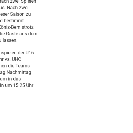
nach zwei Spielen
aus. Nach zwei
ieser Saison zu
ird bestimmt
öniz-Bern strotz
 die Gäste aus dem
u lassen.
mspielen der U16
hr vs. UHC
ehen die Teams
tag Nachmittag
eam in das
ln um 15:25 Uhr