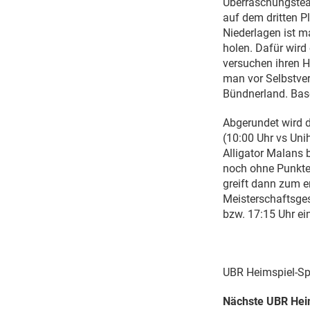
Überraschungstea
auf dem dritten Pl
Niederlagen ist m
holen. Dafür wird
versuchen ihren H
man vor Selbstver
Bündnerland. Basel
Abgerundet wird d
(10:00 Uhr vs Un
Alligator Malans 
noch ohne Punkte
greift dann zum e
Meisterschaftsge
bzw. 17:15 Uhr ei
UBR Heimspiel-Sp
Nächste UBR Heim