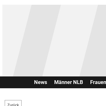
News
Männer NLB
Fraue
Zurück