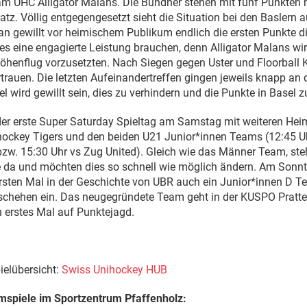
m UHC Alligator Malans. Die Bündner stehen mit fünf Punkten 
atz. Völlig entgegengesetzt sieht die Situation bei den Baslern 
an gewillt vor heimischem Publikum endlich die ersten Punkte d
 es eine engagierte Leistung brauchen, denn Alligator Malans w
öhenflug vorzusetzten. Nach Siegen gegen Uster und Floorball K
trauen. Die letzten Aufeinandertreffen gingen jeweils knapp an
 wird gewillt sein, dies zu verhindern und die Punkte in Basel z
er erste Super Saturday Spieltag am Samstag mit weiteren Hei
ihockey Tigers und den beiden U21 Junior*innen Teams (12:45 U
bzw. 15:30 Uhr vs Zug United). Gleich wie das Männer Team, st
 da und möchten dies so schnell wie möglich ändern. Am Sonn
rsten Mal in der Geschichte von UBR auch ein Junior*innen D T
schehen ein. Das neugegründete Team geht in der KUSPO Pratte
n erstes Mal auf Punktejagd.
ielübersicht:
Swiss Unihockey HUB
spiele im Sportzentrum Pfaffenholz: