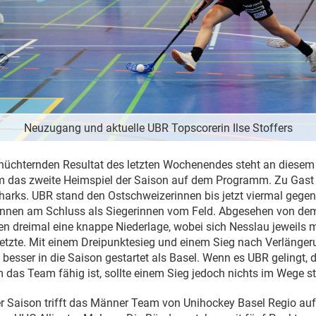
Neuzugang und aktuelle UBR Topscorerin Ilse Stoffers
üchternden Resultat des letzten Wochenendes steht an diesem 
m das zweite Heimspiel der Saison auf dem Programm. Zu Gast
harks. UBR stand den Ostschweizerinnen bis jetzt viermal gegen
rinnen am Schluss als Siegerinnen vom Feld. Abgesehen von dem
en dreimal eine knappe Niederlage, wobei sich Nesslau jeweils m
tzte. Mit einem Dreipunktesieg und einem Sieg nach Verlängeru
 besser in die Saison gestartet als Basel. Wenn es UBR gelingt,
 das Team fähig ist, sollte einem Sieg jedoch nichts im Wege s
der Saison trifft das Männer Team von Unihockey Basel Regio auf