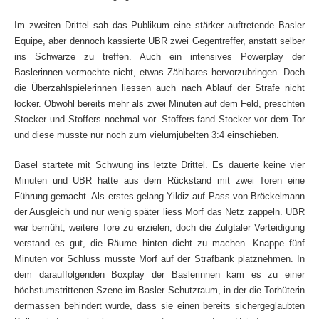
Im zweiten Drittel sah das Publikum eine stärker auftretende Basler
Equipe, aber dennoch kassierte UBR zwei Gegentreffer, anstatt selber
ins Schwarze zu treffen. Auch ein intensives Powerplay der
Baslerinnen vermochte nicht, etwas Zählbares hervorzubringen. Doch
die Überzahlspielerinnen liessen auch nach Ablauf der Strafe nicht
locker. Obwohl bereits mehr als zwei Minuten auf dem Feld, preschten
Stocker und Stoffers nochmal vor. Stoffers fand Stocker vor dem Tor
und diese musste nur noch zum vielumjubelten 3:4 einschieben.
Basel startete mit Schwung ins letzte Drittel. Es dauerte keine vier
Minuten und UBR hatte aus dem Rückstand mit zwei Toren eine
Führung gemacht. Als erstes gelang Yildiz auf Pass von Bröckelmann
der Ausgleich und nur wenig später liess Morf das Netz zappeln. UBR
war bemüht, weitere Tore zu erzielen, doch die Zulgtaler Verteidigung
verstand es gut, die Räume hinten dicht zu machen. Knappe fünf
Minuten vor Schluss musste Morf auf der Strafbank platznehmen. In
dem darauffolgenden Boxplay der Baslerinnen kam es zu einer
höchstumstrittenen Szene im Basler Schutzraum, in der die Torhüterin
dermassen behindert wurde, dass sie einen bereits sichergeglaubten