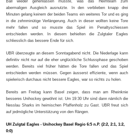
Ball wieder gehenlassen musste, was das Heimteam zum
abermaligen Ausgleich ausnutzte. In den verblieben knapp drei
Minuten gelang keinem der beiden Teams ein weiteres Tor und es ging
in die zehnminütige Verlängerung. Auch in dieser wollten keine Tore
mehr fallen und so musste das Spiel im Penaltyschiessen
entschieden werden. In diesem behielten die Zulgtaler Eagles
schliesslich das bessere Ende für sich.
UBR überzeugte an diesem Sonntagabend nicht. Die Niederlage kann
definitiv nicht nur auf die eher unglückliche Schlussphase geschoben
werden. Bereits viel früher hätten die Tore fallen und das Spiel
entschieden werden müssen. Gegen äusserst effiziente, wenn auch
spielerisch durchaus nicht bessere Eagles, war so nichts zu holen.
Bereits am Freitag kann Basel zeigen, dass man am Rheinknie
besseres Unihockey gewöhnt ist. Um 19:30 Uhr sind dann nämlich die
Nesslau Sharks im heimischen Pfaffenholz zu Gast. UBR freut sich
auf jedmögliche Unterstützung von den Rängen.
UH Zulgtal Eagles - Unihockey Basel Regio 6:5 n.P. (2:2, 2:1, 1:2,
0:0)