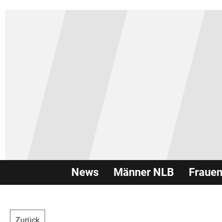
News
Männer NLB
Fraue
Zurück