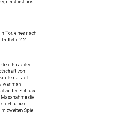
er, der durchaus
in Tor, eines nach
ritteln: 2:2.
an dem Favoriten
Botschaft von
räfte gar auf
iv war man
latzierten Schuss
ine Massnahme die
 durch einen
 im zweiten Spiel