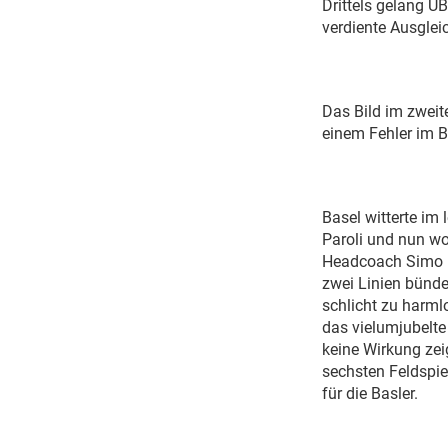
Drittels gelang U
verdiente Ausglei
Das Bild im zweite
einem Fehler im Ba
Basel witterte im 
Paroli und nun wo
Headcoach Simo R
zwei Linien bünde
schlicht zu harml
das vielumjubelte
keine Wirkung zei
sechsten Feldspiel
für die Basler.