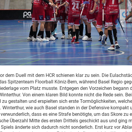
vor dem Duell mit dem HCR schienen klar zu sein. Die Eulachstä
das Spitzenteam Floorball Köniz-Bern, während Basel Regio geg
Niederlage vom Platz musste. Entgegen den Vorzeichen begann da
Winterthur. Von einem klaren Bild konnte nicht die Rede sein. 
 zu gestalten und erspielten sich erste Tormöglichkeiten, welche
. Winterthur, wie auch Basel standen in der Defensive kompakt 
t verwunderlich, dass es eine Strafe benötigte, um das Skore zu 
sche Überzahl Mitte des ersten Drittels geschickt aus und ging m
Spiels änderte sich dadurch nicht sonderlich. Erst kurz vor Abla