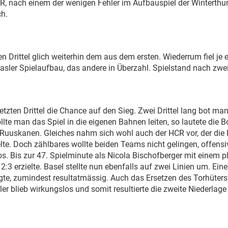
BR, nach einem der wenigen Fehler im Aufbauspiel der Winterthur
ch.
n Drittel glich weiterhin dem aus dem ersten. Wiederrum fiel je e
sler Spielaufbau, das andere in Überzahl. Spielstand nach zwei D
letzten Drittel die Chance auf den Sieg. Zwei Drittel lang bot m
llte man das Spiel in die eigenen Bahnen leiten, so lautete die 
uuskanen. Gleiches nahm sich wohl auch der HCR vor, der die K
lte. Doch zählbares wollte beiden Teams nicht gelingen, offens
os. Bis zur 47. Spielminute als Nicola Bischofberger mit einem p
 2:3 erzielte. Basel stellte nun ebenfalls auf zwei Linien um. E
gte, zumindest resultatmässig. Auch das Ersetzen des Torhüters
er blieb wirkungslos und somit resultierte die zweite Niederlage