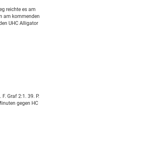
eg reichte es am
chon am kommenden
den UHC Alligator
F. Graf 2:1. 39. P.
2 Minuten gegen HC