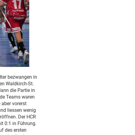
dter bezwangen in
en Waldkirch-St.
nn die Partie in
Beide Teams waren
 aber vorerst
und liessen wenig
eröffnen. Der HCR
it 0:1 in Führung.
uf des ersten