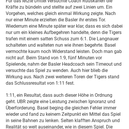
Für das letzte Drittel versuchte Coach Ruuskanen die
Kräfte zu bündeln und stellte auf zwei Linien um. Ein
Vorgehen, welches gleich einmal Wirkung zeigte. Nach
nur einer Minute erzielten die Basler ihr erstes Tor.
Wiederrum eine Minute später war klar, dass es sich dabei
nur um ein kleines Aufbegehren handelte, denn die Tigers
trafen mit einem satten Schuss zum 6:1. Die Langnauer
schalteten und walteten nun wie ihnen begehrte. Basel
vermochte kaum noch Widerstand leisten. Doch man gab
nicht auf. Beim Stand von 1:9, fünf Minuten vor
Spielende, nahm der Basler Headcoach sein Timeout und
versuchte das Spiel zu wenden. Auch hier blieb die
Wirkung aus. Nach zwei weiteren Toren der Tigers stand
das Schlussresultat von 1:11 fest.
1:11, ein Resultat, dass auch dieser Höhe in Ordnung
geht. UBR zeigte eine Leistung zwischen Ignoranz und
Überforderung. Basel beging die gleichen Fehler immer
wieder und fand zu keinem Zeitpunkt ein Mittel das Spiel
in seine Bahnen zu lenken. Selten klafften Anspruch und
Realität so weit auseinander, wie in diesem Spiel. Die