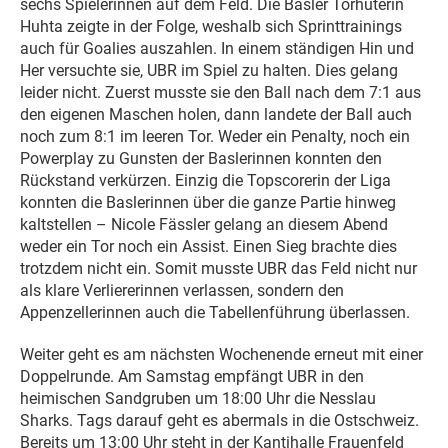
sechs Spielerinnen auf dem Feld. Die Basler Torhüterin
Huhta zeigte in der Folge, weshalb sich Sprinttrainings
auch für Goalies auszahlen. In einem ständigen Hin und
Her versuchte sie, UBR im Spiel zu halten. Dies gelang
leider nicht. Zuerst musste sie den Ball nach dem 7:1 aus
den eigenen Maschen holen, dann landete der Ball auch
noch zum 8:1 im leeren Tor. Weder ein Penalty, noch ein
Powerplay zu Gunsten der Baslerinnen konnten den
Rückstand verkürzen. Einzig die Topscorerin der Liga
konnten die Baslerinnen über die ganze Partie hinweg
kaltstellen – Nicole Fässler gelang an diesem Abend
weder ein Tor noch ein Assist. Einen Sieg brachte dies
trotzdem nicht ein. Somit musste UBR das Feld nicht nur
als klare Verliererinnen verlassen, sondern den
Appenzellerinnen auch die Tabellenführung überlassen.
Weiter geht es am nächsten Wochenende erneut mit einer
Doppelrunde. Am Samstag empfängt UBR in den
heimischen Sandgruben um 18:00 Uhr die Nesslau
Sharks. Tags darauf geht es abermals in die Ostschweiz.
Bereits um 13:00 Uhr steht in der Kantihalle Frauenfeld