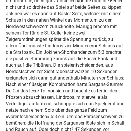
um Kontrolle, doch ganz abstellen konnte man die Fehler
nicht und so drohte das Spiel auf beide Seiten zu kippen.
Jokinen war es dann auf Basler Seite, welcher mit einem
Schuss in den nahen Winkel das Momentum zu den
Nordwestschweizern zurückholte. Marugg brachte mit
seinem Tor für die St. Galler keine zwei
Zeigerumdrehungen später die Spannung zurück, zu
allem Übel musste Lindroos vier Minuten vor Schluss auf
die Strafbank. Ein Jokinen-Shorthander zum 5:3 brachte
die positive Stimmung zurück auf die Basler Bank und
auch auf die Tribünen. Die spielentscheidenden, aus
Nordostschweizer Sicht rabenschwarzen 10 Sekunden
ereigneten sich dann gut anderthalb Minuten vor Schluss:
Nach einer flüssigen Kombination hatte Sargans-Stürmer
De Coi das leere Tor vor sich und brachte es fertig, den
Pfosten abzuschiessen. Lindroos, mittlerweile als
Verteidiger auflaufend, schnappte sich das Spielgerät und
netzte nach einem Solo über das ganze Feld zum
«vorentscheidenden» 6:3 ein. Um das Phrasenschwein zu
bemühen: die Hoffnung der Sarganser löste sich in Schall
und Rauch auf. Oder doch nicht? 47 Sekunden vor