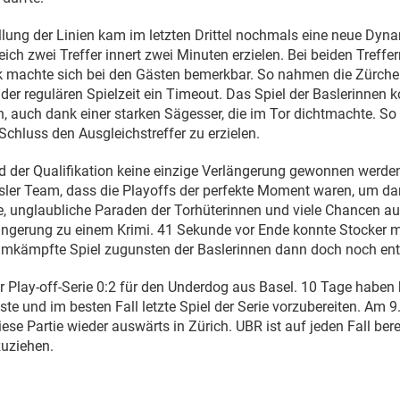
lung der Linien kam im letzten Drittel nochmals eine neue Dyna
ich zwei Treffer innert zwei Minuten erzielen. Bei beiden Treff
ik machte sich bei den Gästen bemerkbar. So nahmen die Zürche
der regulären Spielzeit ein Timeout. Das Spiel der Baslerinnen 
n, auch dank einer starken Sägesser, die im Tor dichtmachte. So
Schluss den Ausgleichstreffer zu erzielen.
der Qualifikation keine einzige Verlängerung gewonnen werden
sler Team, dass die Playoffs der perfekte Moment waren, um d
 unglaubliche Paraden der Torhüterinnen und viele Chancen au
ängerung zu einem Krimi. 41 Sekunde vor Ende konnte Stocker m
umkämpfte Spiel zugunsten der Baslerinnen dann doch noch ent
er Play-off-Serie 0:2 für den Underdog aus Basel. 10 Tage haben
ste und im besten Fall letzte Spiel der Serie vorzubereiten. Am 
iese Partie wieder auswärts in Zürich. UBR ist auf jeden Fall berei
zuziehen.