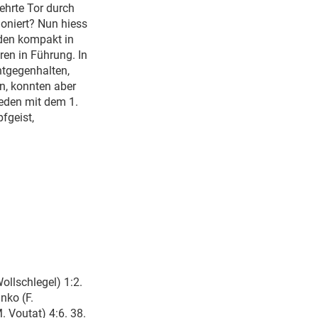
ehrte Tor durch
ioniert? Nun hiess
nden kompakt in
ren in Führung. In
ntgegenhalten,
n, konnten aber
ieden mit dem 1.
fgeist,
Wollschlegel) 1:2.
anko (F.
. Voutat) 4:6. 38.