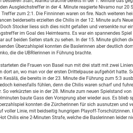
 besseren Start, Alanko brachte bereits in der 1. Minute das ge
 den Ausgleichstreffer in der 4. Minute reagierte Nivamo nur 20
Treffer zum 2:1. Die Finninnen waren on fire. Nach weiteren hei
ncen beiderseits erzielten die Chilis in der 12. Minute aufs Neu
 Doch Stocker liess sich dies nicht gefallen und versenkte nur e
gstreffer im Goal des Heimteams. Es war ein spannendes Spiel 
ar auf beiden Seiten stark zu sehen. In der 15. Minute glichen d
senden Überzahlspiel konnten die Baslerinnen aber deutlich dom
ko, die die UBRlerinnen in Führung brachte.
 starteten die Frauen von Basel nun mit drei statt mit zwei Linie
n dort an, wo man vor der ersten Drittelpause aufgehört hatte. 
n Kesälä, die bereits in der 23. Minute die Führung zum 5:3 ausb
edoch keinesfalls fühlen, denn die Chilis waren scharf und fuhr
r. So verkürzten sie in der 28. Minute zum neuen Spielstand von
elminuten baute Gass den Vorsprung aber wieder aus. Es blieb 
erzahlspiel konnten die Zürcherinnen für sich ausnutzen und ve
f voller Linie, mit beidseitig hungrigen Playoff-Torschützinnen. 
ot Chilis eine 2-Minuten Strafe, welche die Baslerinnen leider ni