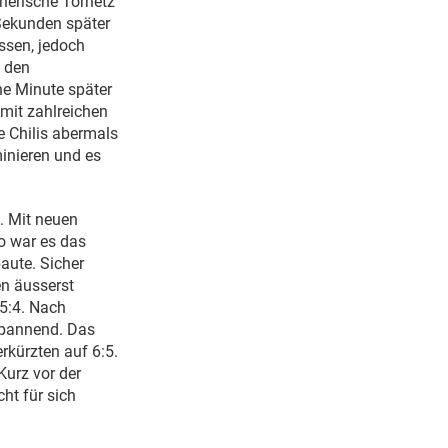
gnerische Tornetz
 Sekunden später
ssen, jedoch
e den
ine Minute später
mit zahlreichen
ie Chilis abermals
inieren und es
n. Mit neuen
So war es das
aute. Sicher
en äusserst
 5:4. Nach
spannend. Das
rkürzten auf 6:5.
Kurz vor der
cht für sich