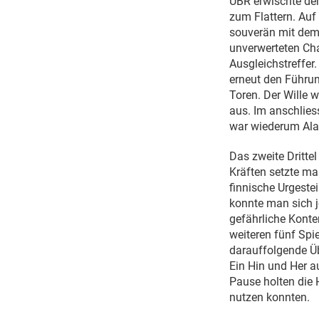
UBR erwischte den
zum Flattern. Auf
souverän mit dem 
unverwerteten Cha
Ausgleichstreffer.
erneut den Führun
Toren. Der Wille w
aus. Im anschlies
war wiederum Alan
Das zweite Drittel
Kräften setzte ma
finnische Urgestei
konnte man sich j
gefährliche Konte
weiteren fünf Spi
darauffolgende Üb
Ein Hin und Her au
Pause holten die H
nutzen konnten.