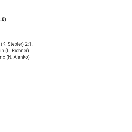
:0)
(K. Stebler) 2:1.
in (L. Richner)
amo (N. Alanko)