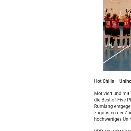
Hot Chilis – Unih
Motiviert und mit
die Best-of-Five Pl
Rümlang entgegen
zugunsten der Zür
hochwertiges Unih