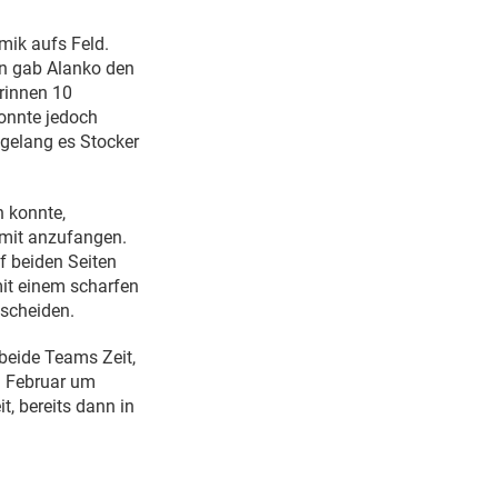
mik aufs Feld.
ern gab Alanko den
rinnen 10
konnte jedoch
 gelang es Stocker
 konnte,
amit anzufangen.
f beiden Seiten
it einem scharfen
scheiden.
 beide Teams Zeit,
9. Februar um
t, bereits dann in