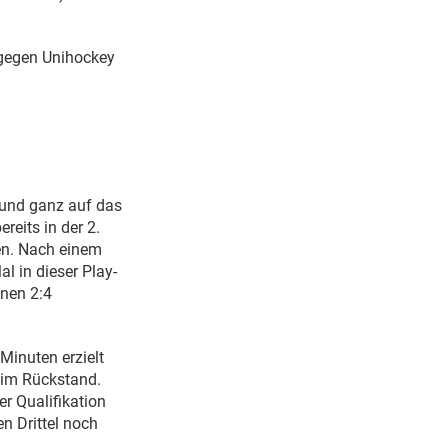
gegen Unihockey
l und ganz auf das
reits in der 2.
hen. Nach einem
l in dieser Play-
inen 2:4
 Minuten erzielt
e im Rückstand.
r Qualifikation
n Drittel noch