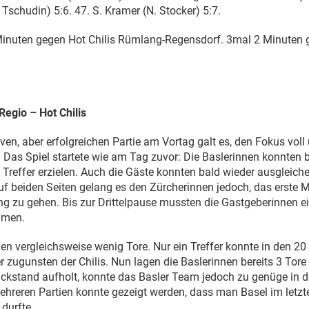
Tschudin) 5:6. 47. S. Kramer (N. Stocker) 5:7.
inuten gegen Hot Chilis Rümlang-Regensdorf. 3mal 2 Minuten 
egio – Hot Chilis
iven, aber erfolgreichen Partie am Vortag galt es, den Fokus vol
. Das Spiel startete wie am Tag zuvor: Die Baslerinnen konnten be
 Treffer erzielen. Auch die Gäste konnten bald wieder ausgleic
uf beiden Seiten gelang es den Zürcherinnen jedoch, das erste Ma
ung zu gehen. Bis zur Drittelpause mussten die Gastgeberinnen e
hmen.
ielen vergleichsweise wenig Tore. Nur ein Treffer konnte in den 20
er zugunsten der Chilis. Nun lagen die Baslerinnen bereits 3 Tor
kstand aufholt, konnte das Basler Team jedoch zu genüge in de
mehreren Partien konnte gezeigt werden, dass man Basel im letzte
durfte.