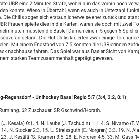
lte UBR eine 2-Minuten Strafe, wobei nun das vorhin noch verw
rden konnte. Wieso in Überzahl, wenn es auch in Unterzahl funkt
 Die Chilis zogen sich erstaunlicherweise eher zurück und sta
UBR Frauen spielte dies in die Karten, waren sie doch mit zwei To
Spielminuten mussten die Basler Damen einem 5 gegen 6 Spiel e
souverän gelang. Die Hot Chilis kreierten zwar einige Torchance
ielen. Mit einem Endstand von 7:5 konnten die UBRlerinnen zufr
ack nachhause fahren. Das Spiel war aus Basler Sicht von Kamp
einem starken Teamzusammenhalt geprägt gewesen.
g-Regensdorf - Unihockey Basel Regio 5:7 (3:4, 2:2, 0:1)
, Rümlang. 62 Zuschauer. SR Gschwind/Horath.
(J. Kesälä) 0:1. 4. N. Laube (J. Tschudin) 1:1. 4. S. Nivamo (F. 
 14. N. Stocker 2:3. 15. L. Streissguth (E. Norgren) 3:3. 19. N. Al
 23. J. Kesälä (S. Kramer) 3:5. 28. E. Norgren 4:5. 33. M. Gass (M