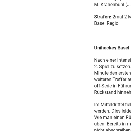
M. Krähenbühl (J. 
Strafen:
2mal 2 M
Basel Regio.
Unihockey Basel R
Nach einer intens
2. Spiel zu setzen
Minute den ersten
weiteren Treffer a
off-Serie in Führ
Rückstand hinne
Im Mitteldrittel f
werden. Dies leid
Wie man einen Rüc
üben. Bereits in 
nicht abschreiben 