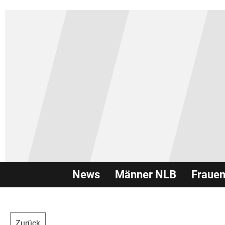
News
Männer NLB
Fraue
Zurück