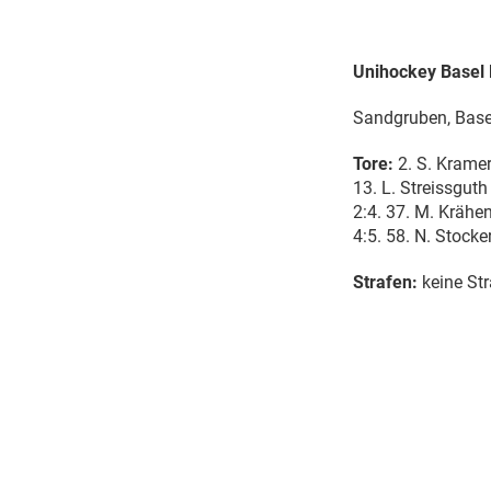
Unihockey Basel R
Sandgruben, Base
Tore:
2. S. Kramer 
13. L. Streissguth
2:4. 37. M. Krähen
4:5. 58. N. Stocker
Strafen:
keine Str