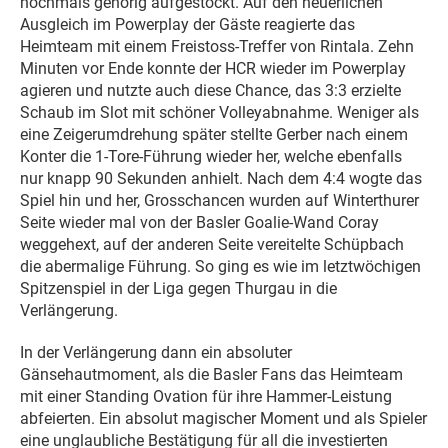
nochmals gehörig aufgestockt. Auf den neuerlichen
Ausgleich im Powerplay der Gäste reagierte das
Heimteam mit einem Freistoss-Treffer von Rintala. Zehn
Minuten vor Ende konnte der HCR wieder im Powerplay
agieren und nutzte auch diese Chance, das 3:3 erzielte
Schaub im Slot mit schöner Volleyabnahme. Weniger als
eine Zeigerumdrehung später stellte Gerber nach einem
Konter die 1-Tore-Führung wieder her, welche ebenfalls
nur knapp 90 Sekunden anhielt. Nach dem 4:4 wogte das
Spiel hin und her, Grosschancen wurden auf Winterthurer
Seite wieder mal von der Basler Goalie-Wand Coray
weggehext, auf der anderen Seite vereitelte Schüpbach
die abermalige Führung. So ging es wie im letztwöchigen
Spitzenspiel in der Liga gegen Thurgau in die
Verlängerung.
In der Verlängerung dann ein absoluter
Gänsehautmoment, als die Basler Fans das Heimteam
mit einer Standing Ovation für ihre Hammer-Leistung
abfeierten. Ein absolut magischer Moment und als Spieler
eine unglaubliche Bestätigung für all die investierten