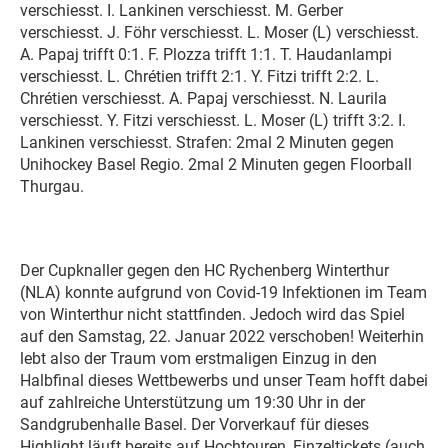
verschiesst. I. Lankinen verschiesst. M. Gerber
verschiesst. J. Föhr verschiesst. L. Moser (L) verschiesst.
A. Papaj trifft 0:1. F. Plozza trifft 1:1. T. Haudanlampi
verschiesst. L. Chrétien trifft 2:1. Y. Fitzi trifft 2:2. L.
Chrétien verschiesst. A. Papaj verschiesst. N. Laurila
verschiesst. Y. Fitzi verschiesst. L. Moser (L) trifft 3:2. I.
Lankinen verschiesst. Strafen: 2mal 2 Minuten gegen
Unihockey Basel Regio. 2mal 2 Minuten gegen Floorball
Thurgau.
Der Cupknaller gegen den HC Rychenberg Winterthur
(NLA) konnte aufgrund von Covid-19 Infektionen im Team
von Winterthur nicht stattfinden. Jedoch wird das Spiel
auf den Samstag, 22. Januar 2022 verschoben! Weiterhin
lebt also der Traum vom erstmaligen Einzug in den
Halbfinal dieses Wettbewerbs und unser Team hofft dabei
auf zahlreiche Unterstützung um 19:30 Uhr in der
Sandgrubenhalle Basel. Der Vorverkauf für dieses
Highlight läuft bereits auf Hochtouren, Einzeltickets (auch