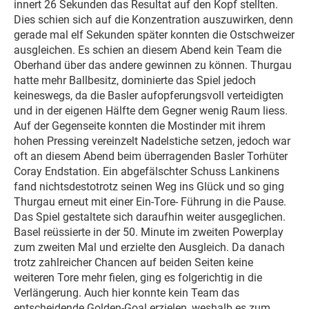
innert 26 Sekunden das Resultat auf den Kopf stellten.
Dies schien sich auf die Konzentration auszuwirken, denn
gerade mal elf Sekunden später konnten die Ostschweizer
ausgleichen. Es schien an diesem Abend kein Team die
Oberhand über das andere gewinnen zu können. Thurgau
hatte mehr Ballbesitz, dominierte das Spiel jedoch
keineswegs, da die Basler aufopferungsvoll verteidigten
und in der eigenen Hälfte dem Gegner wenig Raum liess.
Auf der Gegenseite konnten die Mostinder mit ihrem
hohen Pressing vereinzelt Nadelstiche setzen, jedoch war
oft an diesem Abend beim überragenden Basler Torhüter
Coray Endstation. Ein abgefälschter Schuss Lankinens
fand nichtsdestotrotz seinen Weg ins Glück und so ging
Thurgau erneut mit einer Ein-Tore- Führung in die Pause.
Das Spiel gestaltete sich daraufhin weiter ausgeglichen.
Basel reüssierte in der 50. Minute im zweiten Powerplay
zum zweiten Mal und erzielte den Ausgleich. Da danach
trotz zahlreicher Chancen auf beiden Seiten keine
weiteren Tore mehr fielen, ging es folgerichtig in die
Verlängerung. Auch hier konnte kein Team das
entscheidende Golden-Goal erzielen, weshalb es zum