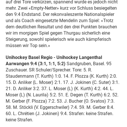
auf drei Tore verkürzen, spannend wurde es jedoch nicht
mehr. Zwei «Empty-Netter» kurz vor Schluss besiegelten
den 9:4 Endstand. Der rekonvaleszente Nationalspieler
und als Coach eingesetzte Mendelin zum Spiel: «Trotz
dem deutlichen Resultat und den drei Punkten brauchen
wir im morgigen Spiel gegen Thurgau sicherlich eine
Steigerung, sowohl spielerisch wie auch kämpferisch
müssen wir Top sein.»
Unihockey Basel Regio - Unihockey Langenthal
Aarwangen 9:4 (3:1, 1:1, 5:2)
Sandgruben, Basel. 95
Zuschauer. SR Schuler/Sprecher. Tore: 5. R.
Staudenmann (T. Kurth) 1:0. 14. F. Plozza (K. Kurth) 2:0.
15. D. Anliker (L. Moser) 2:1. 17. J. Jokinen (C. Suter) 3:1.
21. D. Anliker 3:2. 37. L. Moser (L) (K. Kurth) 4:2. 44. L.
Moser (L) (N. Laurila) 5:2. 51. E. Degen (T. Kurth) 6:2. 52.
M. Gerber (F. Plozza) 7:2. 53. J. Bucher (O. Svatos) 7:3.
58. M. Stöckli (V. Eggerschwiler) 7:4. 59. M. Gerber 8:4.
60. L. Chrétien (J. Jokinen) 9:4. Strafen: keine Strafen.
keine Strafen.