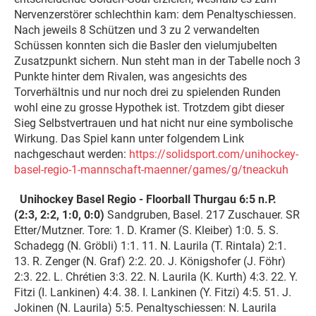
Nervenzerstörer schlechthin kam: dem Penaltyschiessen.
Nach jeweils 8 Schützen und 3 zu 2 verwandelten
Schüssen konnten sich die Basler den vielumjubelten
Zusatzpunkt sichern. Nun steht man in der Tabelle noch 3
Punkte hinter dem Rivalen, was angesichts des
Torverhältnis und nur noch drei zu spielenden Runden
wohl eine zu grosse Hypothek ist. Trotzdem gibt dieser
Sieg Selbstvertrauen und hat nicht nur eine symbolische
Wirkung. Das Spiel kann unter folgendem Link
nachgeschaut werden:
https://solidsport.com/unihockey-
basel-regio-1-mannschaft-maenner/games/g/tneackuh
Unihockey Basel Regio - Floorball Thurgau 6:5 n.P.
(2:3, 2:2, 1:0, 0:0)
Sandgruben, Basel. 217 Zuschauer. SR
Etter/Mutzner. Tore: 1. D. Kramer (S. Kleiber) 1:0. 5. S.
Schadegg (N. Gröbli) 1:1. 11. N. Laurila (T. Rintala) 2:1.
13. R. Zenger (N. Graf) 2:2. 20. J. Königshofer (J. Föhr)
2:3. 22. L. Chrétien 3:3. 22. N. Laurila (K. Kurth) 4:3. 22. Y.
Fitzi (I. Lankinen) 4:4. 38. I. Lankinen (Y. Fitzi) 4:5. 51. J.
Jokinen (N. Laurila) 5:5. Penaltyschiessen: N. Laurila